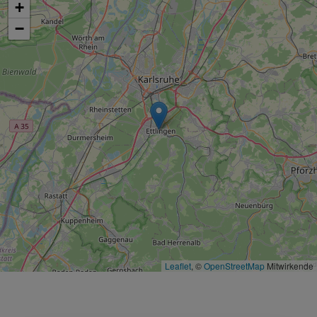
+
−
Leaflet
, ©
OpenStreetMap
Mitwirkende