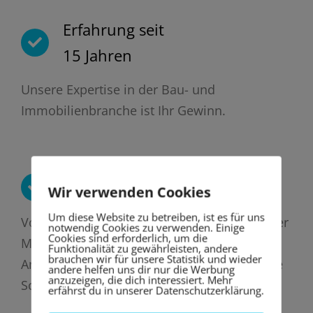
Erfahrung seit
15 Jahren
Unsere Expertise in der Bau- und
Immobilienbranche ist Ihr Gewinn.
Alles aus einer Hand
Wir verwenden Cookies
Um diese Website zu betreiben, ist es für uns
Von der Erstaufnahme bis zum Abschluss der
notwendig Cookies zu verwenden. Einige
Cookies sind erforderlich, um die
Maßnahme sind wir Ihr zentraler
Funktionalität zu gewährleisten, andere
brauchen wir für unsere Statistik und wieder
Ansprechpartner und koordinieren relevante
andere helfen uns dir nur die Werbung
anzuzeigen, die dich interessiert. Mehr
Schritte.
erfährst du in unserer Datenschutzerklärung.