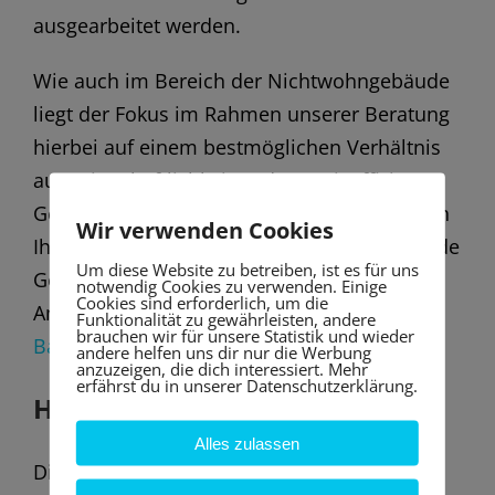
ausgearbeitet werden.
Wie auch im Bereich der Nichtwohngebäude
liegt der Fokus im Rahmen unserer Beratung
hierbei auf einem bestmöglichen Verhältnis
aus Wirtschaftlichkeit und Energieeffizienz.
Gemeinsam mit Ihnen erarbeiten wir je nach
Wir verwenden Cookies
Ihren persönlichen Präferenzen das passende
Um diese Website zu betreiben, ist es für uns
Gesamtkonzept und begleiten Sie im
notwendig Cookies zu verwenden. Einige
Cookies sind erforderlich, um die
Anschluss gerne im Rahmen der
Funktionalität zu gewährleisten, andere
brauchen wir für unsere Statistik und wieder
Baubegleitung
.
andere helfen uns dir nur die Werbung
anzuzeigen, die dich interessiert. Mehr
erfährst du in unserer Datenschutzerklärung.
Höhe der Förderung
Alles zulassen
Die Förderhöhe beträgt i.d.R. 50 % des