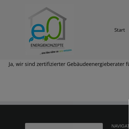
Skip
to
content
Start
Ja, wir sind zertifizierter Gebäudeenergieberate
NAVIGA