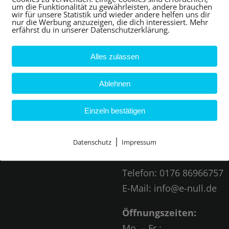
um die Funktionalität zu gewährleisten, andere brauchen
wir für unsere Statistik und wieder andere helfen uns dir
eite
e0 Energiekonzepte G
nur die Werbung anzuzeigen, die dich interessiert. Mehr
erfährst du in unserer Datenschutzerklärung.
Citybüro
ungen
Alles zulassen
(Termine nach Vereinbar
orteile
Rheinstraße 15
Ablehnen
76275 Ettlingen
rtungen
Einzeln bestätigen
Hauptbüro:
kt
Epernayer Straße 27,
|
Datenschutz
Impressum
76275 Ettlingen
Telefon:
0176 86966757
E-Mail:
info@e-null.de
Öffnungszeiten:
Mo. – Fr.: