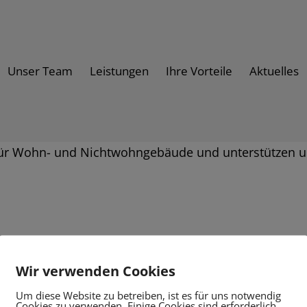
Unser Team
Leistungen
Ihre Vorteile
Aktuelles
r für Wohn- und Nichtwohngebäude und unterstützen u
Wir verwenden Cookies
Um diese Website zu betreiben, ist es für uns notwendig
TION
KONTAKT
Cookies zu verwenden. Einige Cookies sind erforderlich,