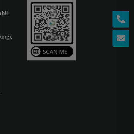
mbH
ung):